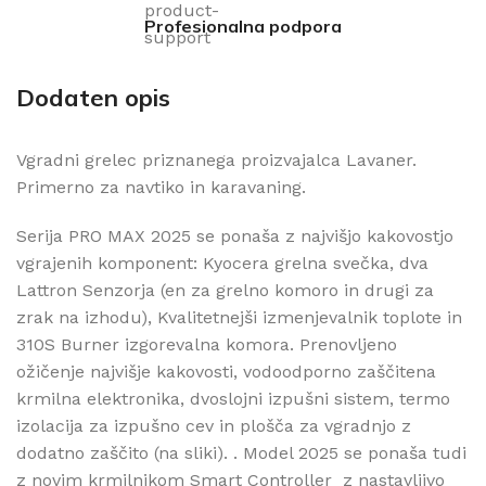
Profesionalna podpora
Dodaten opis
Vgradni grelec priznanega proizvajalca Lavaner.
Primerno za navtiko in karavaning.
Serija PRO MAX 2025 se ponaša z najvišjo kakovostjo
vgrajenih komponent: Kyocera grelna svečka, dva
Lattron Senzorja (en za grelno komoro in drugi za
zrak na izhodu), Kvalitetnejši izmenjevalnik toplote in
310S Burner izgorevalna komora. Prenovljeno
ožičenje najvišje kakovosti, vodoodporno zaščitena
krmilna elektronika, dvoslojni izpušni sistem, termo
izolacija za izpušno cev in plošča za vgradnjo z
dodatno zaščito (na sliki). . Model 2025 se ponaša tudi
z novim krmilnikom Smart Controller z nastavljivo