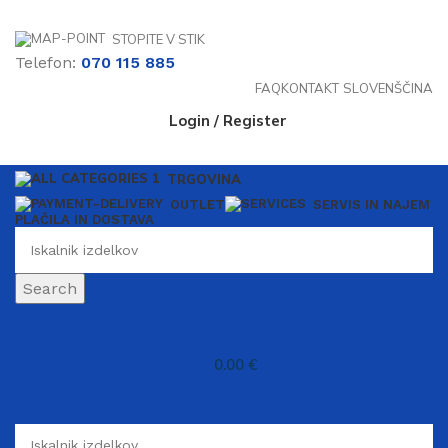
STOPITE V STIK
Telefon:
070 115 885
FAQ
KONTAKT
SLOVENŠČINA
Login / Register
TRGOVINA
OUTLET
SERVIS IN NAJEM
PLAČILA IN DOSTAVA
Search
0.00
€