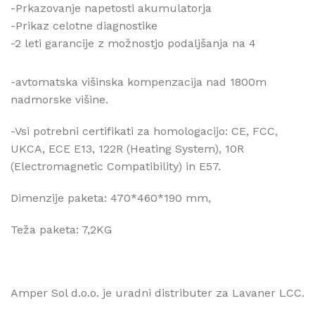
-Prkazovanje napetosti akumulatorja
-Prikaz celotne diagnostike
-2 leti garancije z možnostjo podaljšanja na 4
-avtomatska višinska kompenzacija nad 1800m
nadmorske višine.
-Vsi potrebni certifikati za homologacijo: CE, FCC,
UKCA, ECE E13, 122R (Heating System), 10R
(Electromagnetic Compatibility) in E57.
Dimenzije paketa: 470*460*190 mm,
Teža paketa: 7,2KG
Amper Sol d.o.o. je uradni distributer za Lavaner LCC.