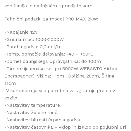
ventilacijo in dalinjskim upravljalnikom.
Tehnični podatki za model PRO MAX 2kW:
-Napajanje 12V
-Grelna moč: 1000-2000W
-Poraba goriva: 0,2 dcl/h
-Temp. območje delovanja: -40 – +50°C
-Domet dalinjskega upravljalnika: do 100m
-Dimenzije (enake kot pri 5000W WEBASTO Airtop
Eberspacher): Višina: 11cm , Dolžina 28cm, Širina
11cm
-V kompletu je vse potrebno za vgradnjo grelca v
vozilo
-Nastavitev temperature
-Nastavitev želene moči
-Nastavitev hitrosti črpanja goriva
-Nastavitev časovnika – vklop in izklop ob poljubni uri