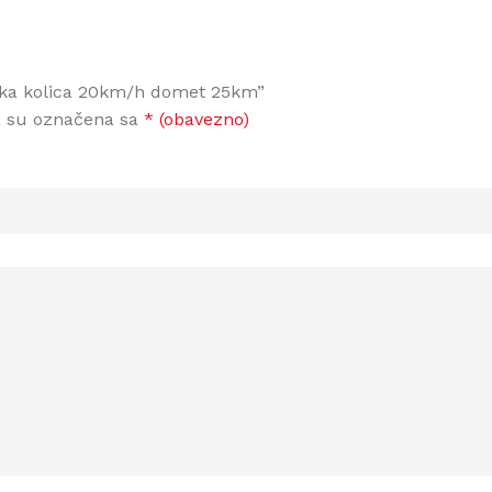
idska kolica 20km/h domet 25km”
a su označena sa
* (obavezno)