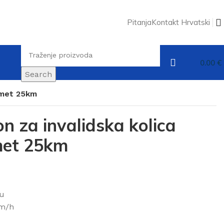
Pitanja
Kontakt
Hrvatski
0.00
€
Search
omet 25km
n za invalidska kolica
met 25km
ču
km/h