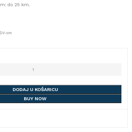
m: do 25 km.
rent
PDV-om
e
0.00 €.
DODAJ U KOŠARICU
BUY NOW