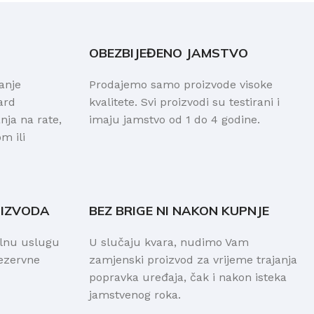
OBEZBIJEĐENO JAMSTVO
anje
Prodajemo samo proizvode visoke
ard
kvalitete. Svi proizvodi su testirani i
ja na rate,
imaju jamstvo od 1 do 4 godine.
m ili
OIZVODA
BEZ BRIGE NI NAKON KUPNJE
alnu uslugu
U slučaju kvara, nudimo Vam
rezervne
zamjenski proizvod za vrijeme trajanja
popravka uređaja, čak i nakon isteka
jamstvenog roka.