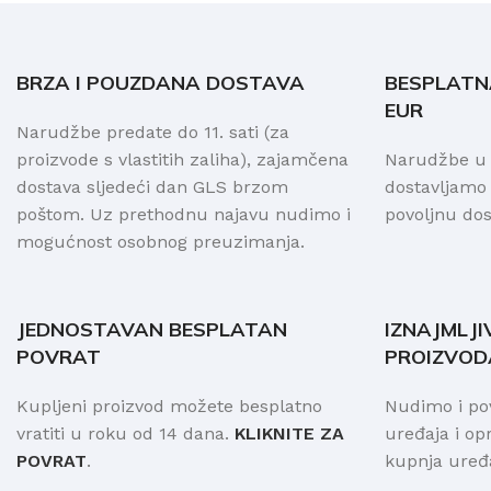
BRZA I POUZDANA DOSTAVA
BESPLATN
EUR
Narudžbe predate do 11. sati (za
proizvode s vlastitih zaliha), zajamčena
Narudžbe u S
dostava sljedeći dan GLS brzom
dostavljamo
poštom. Uz prethodnu najavu nudimo i
povoljnu do
mogućnost osobnog preuzimanja.
JEDNOSTAVAN BESPLATAN
IZNAJMLJI
POVRAT
PROIZVOD
Kupljeni proizvod možete besplatno
Nudimo i po
vratiti u roku od 14 dana.
KLIKNITE ZA
uređaja i o
POVRAT
.
kupnja uređa