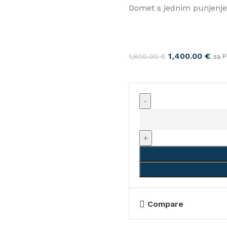
Domet s jednim punjenje
Original
Cur
1,400.00
€
1,800.00
€
sa 
price
pric
was:
is:
1,800.00 €.
1,40
Elektro
pogon
za
invalidska
kolica
20km/h
domet
25km
Compare
količina