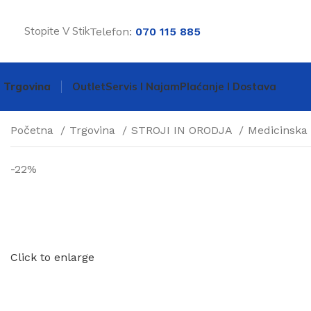
Stopite V Stik
Telefon:
070 115 885
Trgovina
Outlet
Servis I Najam
Plaćanje I Dostava
Početna
Trgovina
STROJI IN ORODJA
Medicinsk
-22%
Click to enlarge