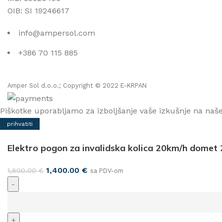
OIB: SI 19246617
info@ampersol.com
+386 70 115 885
Amper Sol d.o.o.; Copyright © 2022 E-KRPAN
Piškotke uporabljamo za izboljšanje vaše izkušnje na naše
prihvatiti
Elektro pogon za invalidska kolica 20km/h domet
Original
Current
1,400.00
€
1,800.00
€
sa PDV-om
price
price
was:
is:
Elektro
1,800.00 €.
1,400.00 €.
pogon