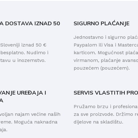
A DOSTAVA IZNAD 50
SIGURNO PLAĆANJE
Jednostavno i sigurno plać
loveniji iznad 50 €
Paypalom ili Visa i Masterc
 besplatno. Nudimo i
karticom. Mogućnost plaćan
stavu u inozemstvo.
virmanom, plaćanje avanso
pouzećem (pouzećem).
VANJE UREĐAJA I
SERVIS VLASTITIH PR
A
Pružamo brzu i profesion
voljan najam većine naših
za sve proizvode. Držimo 
preme. Moguća naknadna
dijelove na skladištu.
ja.