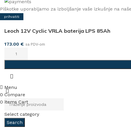
Piškotke uporabljamo za izboljšanje vaše izkušnje na naše
prihvatiti
Leoch 12V Cyclic VRLA baterija LPS 85Ah
173.00
€
sa PDV-om
Menu
0
Compare
0
items
Cart
Select category
Search