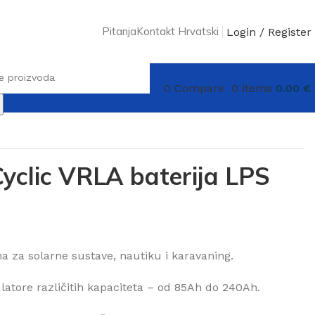
Pitanja
Kontakt
Hrvatski
Login / Register
0
Compare
0
items
0.00
€
yclic VRLA baterija LPS
na za solarne sustave, nautiku i karavaning.
tore različitih kapaciteta – od 85Ah do 240Ah.