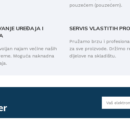
pouzećem (pouzećem).
VANJE UREĐAJA I
SERVIS VLASTITIH PR
A
Pružamo brzu i profesion
voljan najam većine naših
za sve proizvode. Držimo 
preme. Moguća naknadna
dijelove na skladištu.
ja.
er