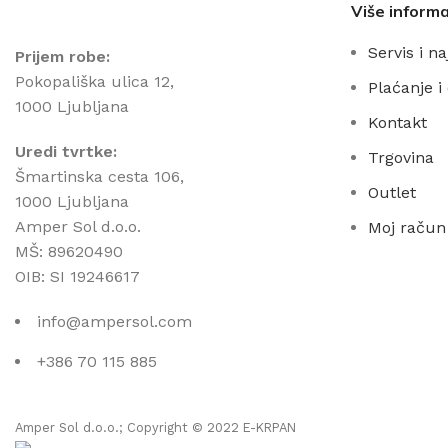
Više informa
Servis i n
Prijem robe:
Pokopališka ulica 12,
Plaćanje i
1000 Ljubljana
Kontakt
Uredi tvrtke:
Trgovina
Šmartinska cesta 106,
Outlet
1000 Ljubljana
Amper Sol d.o.o.
Moj račun
MŠ: 89620490
OIB: SI 19246617
info@ampersol.com
+386 70 115 885
Amper Sol d.o.o.; Copyright © 2022 E-KRPAN