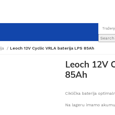
Search
ija
Leoch 12V Cyclic VRLA baterija LPS 85Ah
Leoch 12V C
85Ah
Ciklička baterija optimal
Na lageru imamo akumula