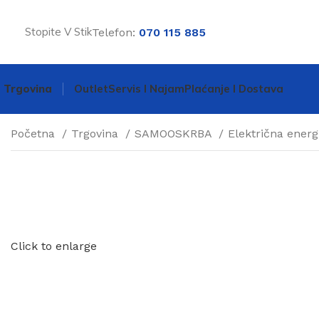
Stopite V Stik
Telefon:
070 115 885
Trgovina
Outlet
Servis I Najam
Plaćanje I Dostava
Početna
Trgovina
SAMOOSKRBA
Električna energ
Click to enlarge