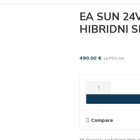
EA SUN 24
HIBRIDNI 
490.00
€
sa PDV-om
Compare
18
People watching this 