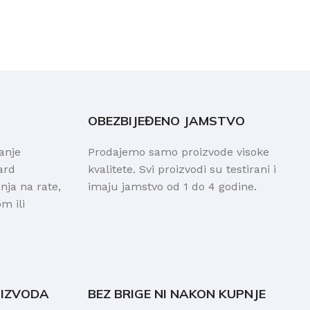
OBEZBIJEĐENO JAMSTVO
anje
Prodajemo samo proizvode visoke
ard
kvalitete. Svi proizvodi su testirani i
ja na rate,
imaju jamstvo od 1 do 4 godine.
m ili
OIZVODA
BEZ BRIGE NI NAKON KUPNJE