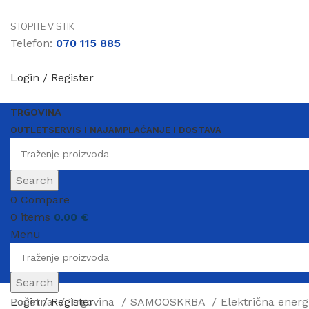
STOPITE V STIK
Telefon:
070 115 885
Login / Register
TRGOVINA
OUTLET
SERVIS I NAJAM
PLAĆANJE I DOSTAVA
Search
0
Compare
0
items
0.00
€
Menu
Search
Login / Register
Početna
Trgovina
SAMOOSKRBA
Električna energ