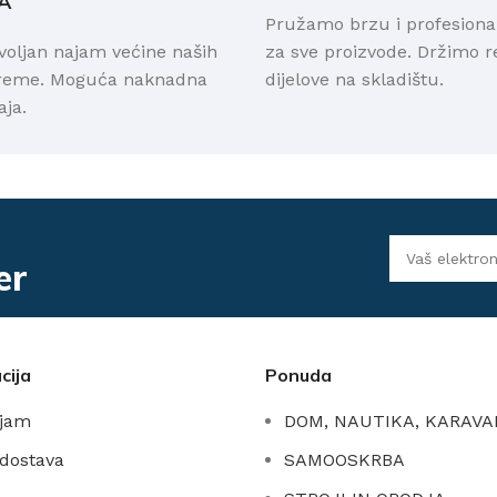
A
Pružamo brzu i profesion
voljan najam većine naših
za sve proizvode. Držimo 
preme. Moguća naknadna
dijelove na skladištu.
ja.
er
cija
Ponuda
ajam
DOM, NAUTIKA, KARAVA
 dostava
SAMOOSKRBA