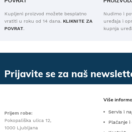
POVRAT
PROIZVOD
Kupljeni proizvod možete besplatno
Nudimo i po
vratiti u roku od 14 dana.
KLIKNITE ZA
uređaja i o
POVRAT
.
kupnja uređa
Prijavite se za naš newslett
Više informa
Servis i n
Prijem robe:
Pokopališka ulica 12,
Plaćanje i
1000 Ljubljana