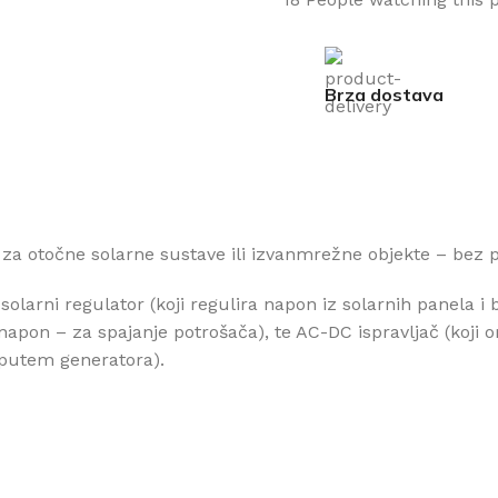
Brza dostava
e za otočne solarne sustave ili izvanmrežne objekte – bez 
larni regulator (koji regulira napon iz solarnih panela i b
) napon – za spajanje potrošača), te AC-DC ispravljač (ko
a putem generatora).