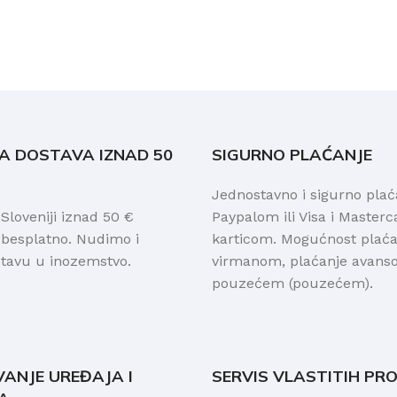
A DOSTAVA IZNAD 50
SIGURNO PLAĆANJE
Jednostavno i sigurno plać
loveniji iznad 50 €
Paypalom ili Visa i Masterc
 besplatno. Nudimo i
karticom. Mogućnost plaćan
stavu u inozemstvo.
virmanom, plaćanje avanso
pouzećem (pouzećem).
VANJE UREĐAJA I
SERVIS VLASTITIH PR