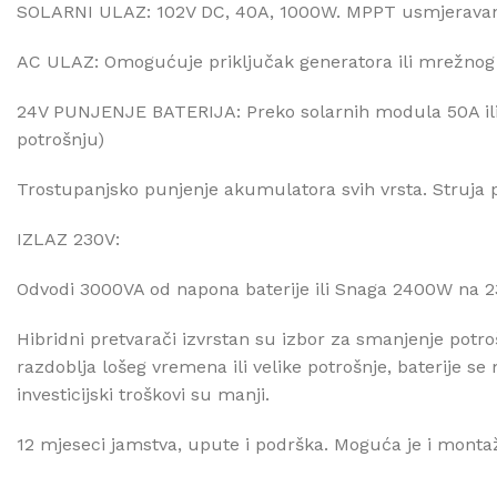
SOLARNI ULAZ: 102V DC, 40A, 1000W. MPPT usmjerava
AC ULAZ: Omogućuje priključak generatora ili mrežno
24V PUNJENJE BATERIJA: Preko solarnih modula 50A ili
potrošnju)
Trostupanjsko punjenje akumulatora svih vrsta. Struja 
IZLAZ 230V:
Odvodi 3000VA od napona baterije ili Snaga 2400W na 
Hibridni pretvarači izvrstan su izbor za smanjenje pot
razdoblja lošeg vremena ili velike potrošnje, baterije 
investicijski troškovi su manji.
12 mjeseci jamstva, upute i podrška. Moguća je i monta