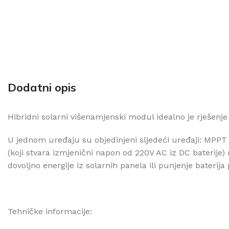
Dodatni opis
Hibridni solarni višenamjenski modul idealno je rješenj
U jednom uređaju su objedinjeni sljedeći uređaji: MPPT so
(koji stvara izmjenični napon od 220V AC iz DC baterije
dovoljno energije iz solarnih panela ili punjenje baterij
Tehničke informacije: