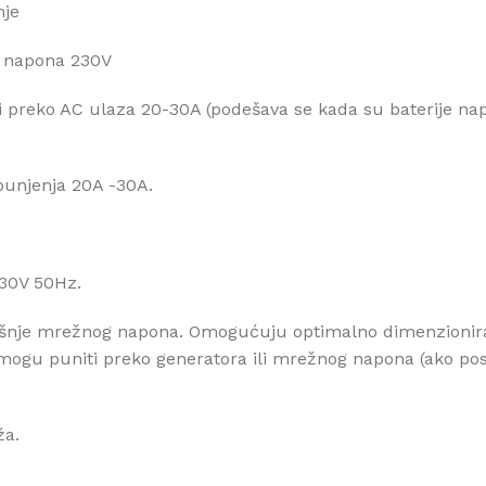
nje
g napona 230V
 preko AC ulaza 20-30A (podešava se kada su baterije na
punjenja 20A -30A.
230V 50Hz.
rošnje mrežnog napona. Omogućuju optimalno dimenzioniran
se mogu puniti preko generatora ili mrežnog napona (ako p
ža.